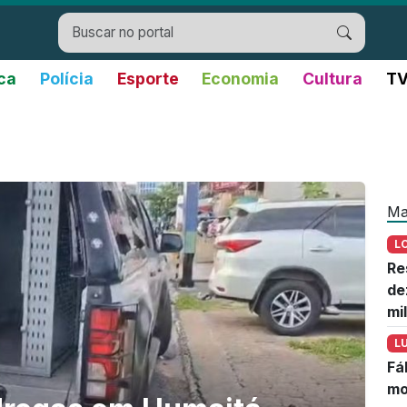
ica
Polícia
Esporte
Economia
Cultura
TV
Ma
L
Re
de
mi
L
Fá
mo