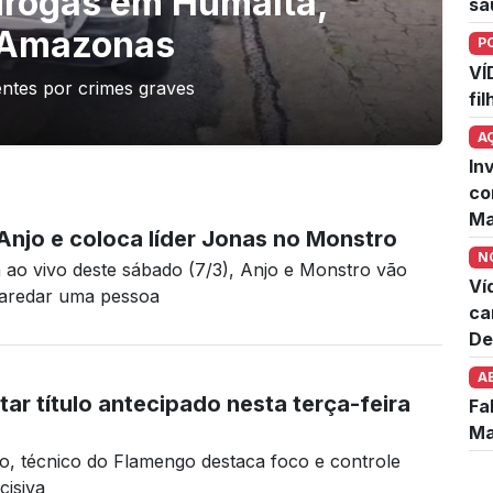
 drogas em Humaitá,
sa
o Amazonas
P
VÍ
entes por crimes graves
fi
A
In
co
Ma
Anjo e coloca líder Jonas no Monstro
N
ao vivo deste sábado (7/3), Anjo e Monstro vão
Ví
aredar uma pessoa
ca
De
A
r título antecipado nesta terça-feira
Fa
Ma
no, técnico do Flamengo destaca foco e controle
cisiva