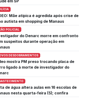
úde em SP
OLÍCIA
DEO: Mãe atípica é agredida após crise de
lho autista em shopping de Manaus
ÇÃO POLICIAL
vestigador do Denarc morre em confronto
m suspeitos durante operação em
naus
OVOS DESDOBRAMENTOS
deo mostra PM preso trocando placa de
rro ligado à morte de investigador do
narc
BASTECIMENTO
lta de água altera aulas em 16 escolas de
naus nesta quarta-feira (5); confira