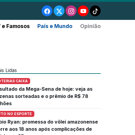
 e Famosos
País e Mundo
Opinião
is Lidas
OTERIAS CAIXA
sultado da Mega-Sena de hoje: veja as
zenas sorteadas e o prêmio de R$ 78
lhões
UTO NO ESPORTE
bio Ryan: promessa do vôlei amazonense
rre aos 18 anos após complicações de