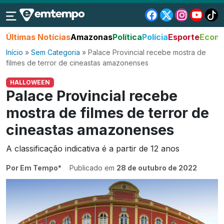
Últimas Notícias
Amazonas
Política
Polícia
Esporte
Econo
Início
»
Sem Categoria
»
Palace Provincial recebe mostra de
filmes de terror de cineastas amazonenses
HALLOWEEN
Palace Provincial recebe
mostra de filmes de terror de
cineastas amazonenses
A classificação indicativa é a partir de 12 anos
Por Em Tempo*
Publicado em
28 de outubro de 2022