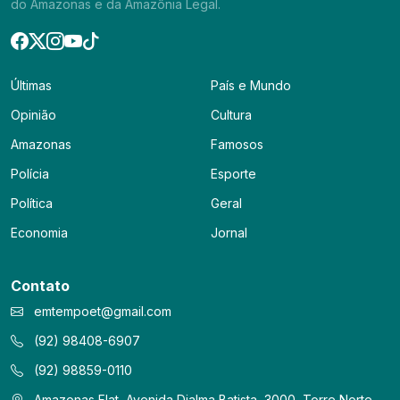
do Amazonas e da Amazônia Legal.
Últimas
País e Mundo
Opinião
Cultura
Amazonas
Famosos
Polícia
Esporte
Política
Geral
Economia
Jornal
Contato
emtempoet@gmail.com
(92) 98408-6907
(92) 98859-0110
Amazonas Flat, Avenida Djalma Batista, 3000, Torre Norte