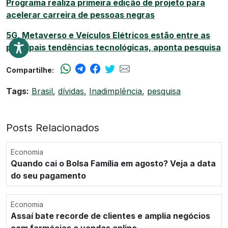
Programa realiza primeira edição de projeto para
acelerar carreira de pessoas negras
5G, Metaverso e Veículos Elétricos estão entre as
principais tendências tecnológicas, aponta pesquisa
Compartilhe:
Tags:
Brasil
,
dívidas
,
Inadimplência
,
pesquisa
Posts Relacionados
Economia
Quando cai o Bolsa Família em agosto? Veja a data
do seu pagamento
Economia
Assaí bate recorde de clientes e amplia negócios
com farmácias e vendas online