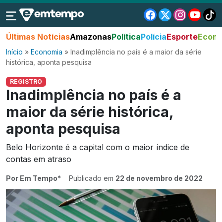
Últimas Notícias
Amazonas
Política
Polícia
Esporte
Econo
Início
»
Economia
»
Inadimplência no país é a maior da série
histórica, aponta pesquisa
REGISTRO
Inadimplência no país é a
maior da série histórica,
aponta pesquisa
Belo Horizonte é a capital com o maior índice de
contas em atraso
Por Em Tempo*
Publicado em
22 de novembro de 2022