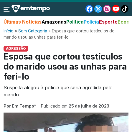
Últimas Notícias
Amazonas
Política
Polícia
Esporte
Econo
Início
»
Sem Categoria
»
Esposa que cortou testículos do
marido usou as unhas para feri-lo
AGRESSÃO
Esposa que cortou testículos
do marido usou as unhas para
feri-lo
Suspeita alegou à polícia que seria agredida pelo
marido
Por Em Tempo*
Publicado em
25 de julho de 2023