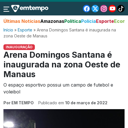
Últimas Notícias
Amazonas
Política
Polícia
Esporte
Econo
Início
»
Esporte
»
Arena Domingos Santana é inaugurada na
zona Oeste de Manaus
INAUGURAÇÃO
Arena Domingos Santana é
inaugurada na zona Oeste de
Manaus
O espaço esportivo possui um campo de futebol e
voleibol
Por EM TEMPO
Publicado em
10 de março de 2022