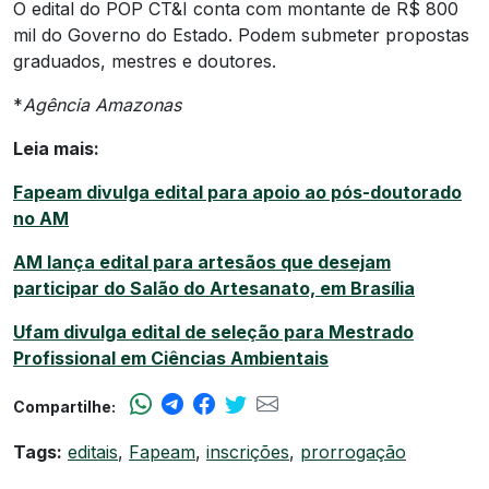
O edital do POP CT&I conta com montante de R$ 800
mil do Governo do Estado. Podem submeter propostas
graduados, mestres e doutores.
*
Agência Amazonas
Leia mais:
Fapeam divulga edital para apoio ao pós-doutorado
no AM
AM lança edital para artesãos que desejam
participar do Salão do Artesanato, em Brasília
Ufam divulga edital de seleção para Mestrado
Profissional em Ciências Ambientais
Compartilhe:
Tags:
editais
,
Fapeam
,
inscrições
,
prorrogação