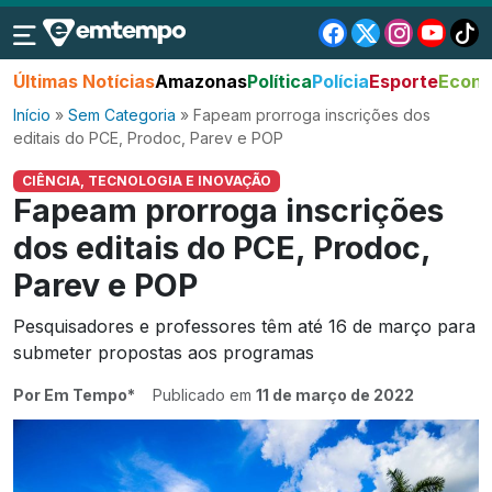
Últimas Notícias
Amazonas
Política
Polícia
Esporte
Econo
Início
»
Sem Categoria
»
Fapeam prorroga inscrições dos
editais do PCE, Prodoc, Parev e POP
CIÊNCIA, TECNOLOGIA E INOVAÇÃO
Fapeam prorroga inscrições
dos editais do PCE, Prodoc,
Parev e POP
Pesquisadores e professores têm até 16 de março para
submeter propostas aos programas
Por Em Tempo*
Publicado em
11 de março de 2022