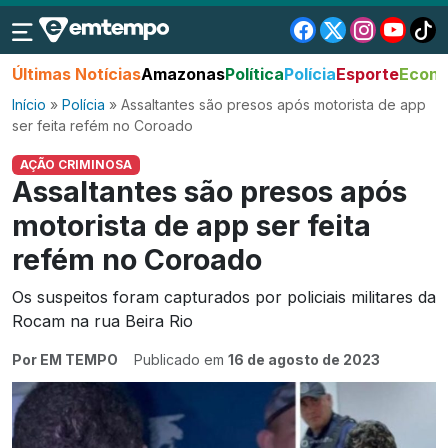
Últimas Notícias
Amazonas
Política
Polícia
Esporte
Econo
Início
»
Polícia
»
Assaltantes são presos após motorista de app
ser feita refém no Coroado
AÇÃO CRIMINOSA
Assaltantes são presos após
motorista de app ser feita
refém no Coroado
Os suspeitos foram capturados por policiais militares da
Rocam na rua Beira Rio
Por EM TEMPO
Publicado em
16 de agosto de 2023