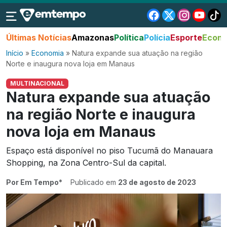
Últimas Notícias
Amazonas
Política
Polícia
Esporte
Econo
Início
»
Economia
»
Natura expande sua atuação na região
Norte e inaugura nova loja em Manaus
MULTINACIONAL
Natura expande sua atuação
na região Norte e inaugura
nova loja em Manaus
Espaço está disponível no piso Tucumã do Manauara
Shopping, na Zona Centro-Sul da capital.
Por Em Tempo*
Publicado em
23 de agosto de 2023