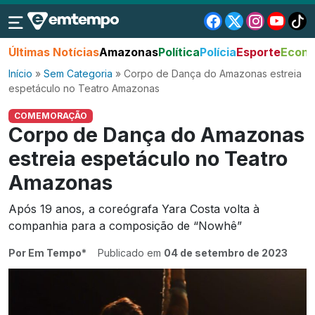
Últimas Notícias
Amazonas
Política
Polícia
Esporte
Econo
Início
»
Sem Categoria
»
Corpo de Dança do Amazonas estreia
espetáculo no Teatro Amazonas
COMEMORAÇÃO
Corpo de Dança do Amazonas
estreia espetáculo no Teatro
Amazonas
Após 19 anos, a coreógrafa Yara Costa volta à
companhia para a composição de “Nowhê”
Por Em Tempo*
Publicado em
04 de setembro de 2023