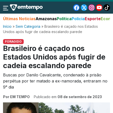
Últimas Notícias
Amazonas
Política
Polícia
Esporte
Econo
Início
»
Sem Categoria
»
Brasileiro é caçado nos Estados
Unidos após fugir de cadeia escalando parede
FORAGIDO
Brasileiro é caçado nos
Estados Unidos após fugir de
cadeia escalando parede
Buscas por Danilo Cavalcante, condenado à prisão
perpétua por ter matado a ex-namorada, entraram no
9° dia
Por EM TEMPO
Publicado em
08 de setembro de 2023