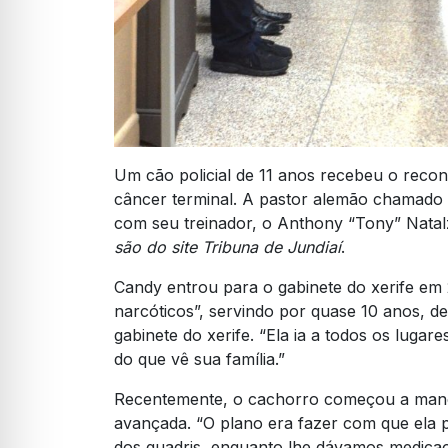
Um cão policial de 11 anos recebeu o reco
câncer terminal. A pastor alemão chamado 
com seu treinador, o Anthony “Tony” Natalz
são do site Tribuna de Jundiaí
.
Candy entrou para o gabinete do xerife em 
narcóticos”, servindo por quase 10 anos,
gabinete do xerife. “Ela ia a todos os luga
do que vê sua família.”
Recentemente, o cachorro começou a mancar
avançada. “O plano era fazer com que ela 
dos quadris, enquanto lhe dávamos medicaç