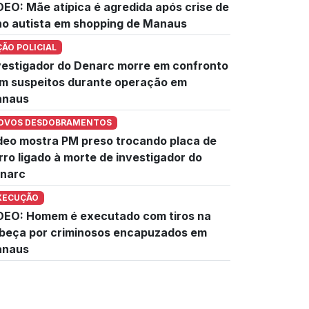
DEO: Mãe atípica é agredida após crise de
lho autista em shopping de Manaus
ÇÃO POLICIAL
vestigador do Denarc morre em confronto
m suspeitos durante operação em
naus
OVOS DESDOBRAMENTOS
deo mostra PM preso trocando placa de
rro ligado à morte de investigador do
narc
XECUÇÃO
DEO: Homem é executado com tiros na
beça por criminosos encapuzados em
naus