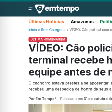
Últimas Notícias
Amazonas
Polít
Início
»
Sem Categoria
»
VÍDEO: Cão policial com
ÚLTIMA HOMENAGEM
VÍDEO: Cão polic
terminal recebe
equipe antes de 
O cachorro estava prestes a se aposentar, 
recebeu uma despedida de honra de seus am
Por Em Tempo*
Publicado em
31 de outubro d