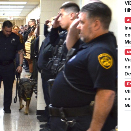
VÍ
fi
A
In
co
Ma
N
Ví
ca
De
E
VÍ
ca
Ma