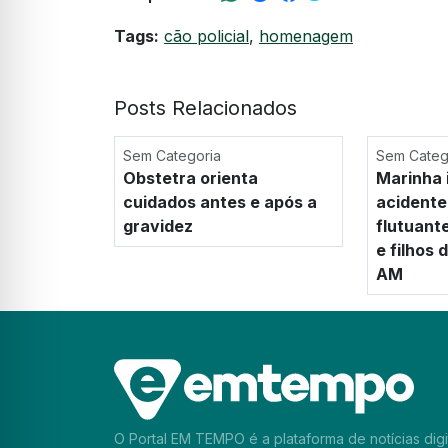
Tags:
cão policial
,
homenagem
Posts Relacionados
Sem Categoria
Sem Categ
Obstetra orienta
Marinha 
cuidados antes e após a
acidente
gravidez
flutuant
e filhos
AM
O Portal EM TEMPO é a plataforma de notícias digi