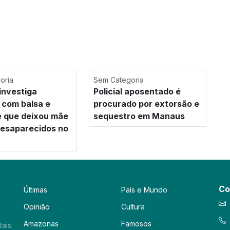
oria
Sem Categoria
investiga
Policial aposentado é
 com balsa e
procurado por extorsão e
e que deixou mãe
sequestro em Manaus
 desaparecidos no
Co
Últimas
País e Mundo
Opinião
Cultura
Amazonas
Famosos
tais