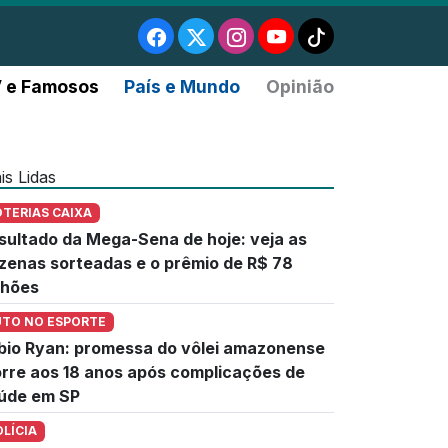
 e Famosos
País e Mundo
Opinião
is Lidas
OTERIAS CAIXA
sultado da Mega-Sena de hoje: veja as
zenas sorteadas e o prêmio de R$ 78
lhões
UTO NO ESPORTE
bio Ryan: promessa do vôlei amazonense
rre aos 18 anos após complicações de
úde em SP
OLÍCIA