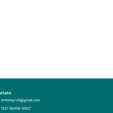
ntato
emtempoet@gmail.com
(92) 98408-6907