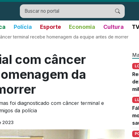
ica
Polícia
Esporte
Economia
Cultura
TV
 câncer terminal recebe homenagem da equipe antes de morrer
Ma
ial com câncer
L
 homenagem da
Re
de
morrer
mi
L
mas foi diagnosticado com câncer terminal e
Fá
igos da polícia
mo
e 2023
sa
P