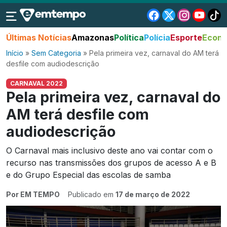
Últimas Notícias
Amazonas
Política
Polícia
Esporte
Econo
Início
»
Sem Categoria
»
Pela primeira vez, carnaval do AM terá
desfile com audiodescrição
CARNAVAL 2022
Pela primeira vez, carnaval do
AM terá desfile com
audiodescrição
O Carnaval mais inclusivo deste ano vai contar com o
recurso nas transmissões dos grupos de acesso A e B
e do Grupo Especial das escolas de samba
Por EM TEMPO
Publicado em
17 de março de 2022