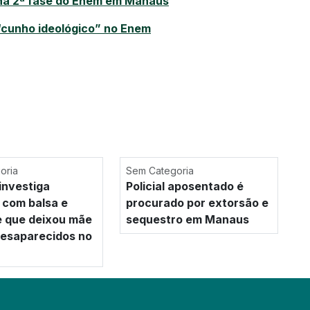
na 2ª fase do Enem em Manaus
“cunho ideológico” no Enem
oria
Sem Categoria
investiga
Policial aposentado é
 com balsa e
procurado por extorsão e
e que deixou mãe
sequestro em Manaus
 desaparecidos no