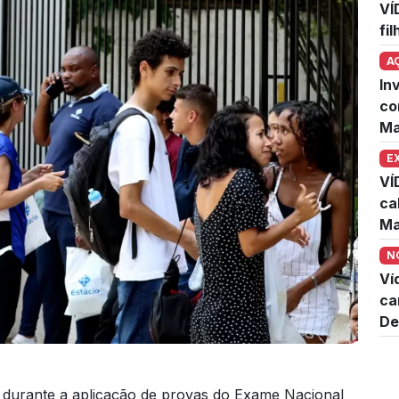
VÍ
fi
A
In
co
Ma
E
VÍ
ca
Ma
N
Ví
ca
De
 durante a aplicação de provas do Exame Nacional