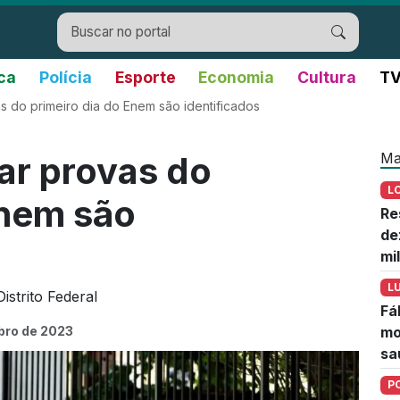
ica
Polícia
Esporte
Economia
Cultura
TV
s do primeiro dia do Enem são identificados
Ma
ar provas do
L
Enem são
Re
de
mi
L
strito Federal
Fá
bro de 2023
mo
sa
P