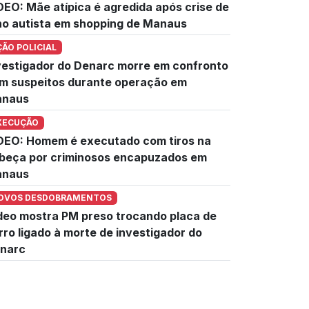
DEO: Mãe atípica é agredida após crise de
lho autista em shopping de Manaus
ÇÃO POLICIAL
vestigador do Denarc morre em confronto
m suspeitos durante operação em
naus
XECUÇÃO
DEO: Homem é executado com tiros na
beça por criminosos encapuzados em
naus
OVOS DESDOBRAMENTOS
deo mostra PM preso trocando placa de
rro ligado à morte de investigador do
narc