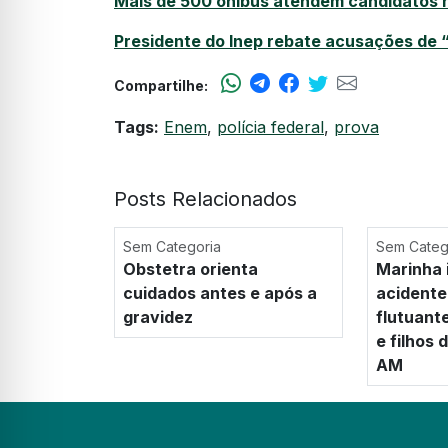
Mais de 500 ônibus atendem candidatos 
Presidente do Inep rebate acusações de 
Compartilhe:
Tags:
Enem
,
polícia federal
,
prova
Posts Relacionados
Sem Categoria
Sem Categ
Obstetra orienta
Marinha 
cuidados antes e após a
acidente
gravidez
flutuant
e filhos
AM