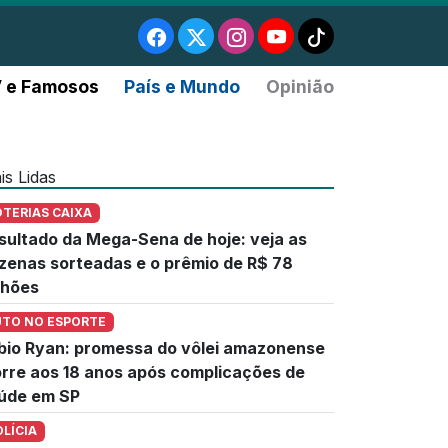
 e Famosos
País e Mundo
Opinião
is Lidas
OTERIAS CAIXA
sultado da Mega-Sena de hoje: veja as
zenas sorteadas e o prêmio de R$ 78
lhões
UTO NO ESPORTE
bio Ryan: promessa do vôlei amazonense
rre aos 18 anos após complicações de
úde em SP
OLÍCIA