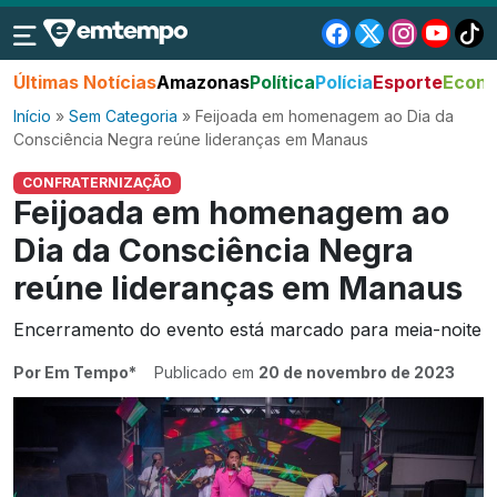
Últimas Notícias
Amazonas
Política
Polícia
Esporte
Econo
Início
»
Sem Categoria
»
Feijoada em homenagem ao Dia da
Consciência Negra reúne lideranças em Manaus
CONFRATERNIZAÇÃO
Feijoada em homenagem ao
Dia da Consciência Negra
reúne lideranças em Manaus
Encerramento do evento está marcado para meia-noite
Por Em Tempo*
Publicado em
20 de novembro de 2023