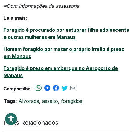
*Com informações da assessoria
Leia mais
:
Foragido é procurado por estuprar filha adolescente
e outras mulheres em Manaus
Homem foragido por matar o próprio irmão é preso
em Manaus
Foragido é preso em embarque no Aeroporto de
Manaus
Compartilhe:
Tags:
Alvorada
,
assalto
,
foragidos
Posts Relacionados