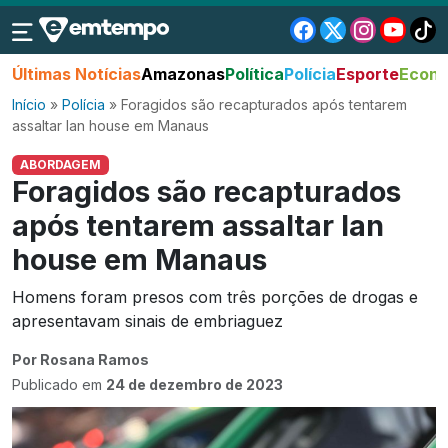
Últimas Notícias
Amazonas
Política
Polícia
Esporte
Econo
Início
»
Polícia
»
Foragidos são recapturados após tentarem
assaltar lan house em Manaus
ABORDAGEM
Foragidos são recapturados
após tentarem assaltar lan
house em Manaus
Homens foram presos com três porções de drogas e
apresentavam sinais de embriaguez
Por Rosana Ramos
Publicado em
24 de dezembro de 2023