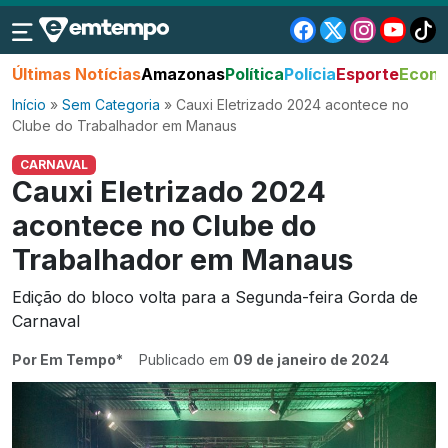
Últimas Notícias
Amazonas
Política
Polícia
Esporte
Econo
Início
»
Sem Categoria
»
Cauxi Eletrizado 2024 acontece no
Clube do Trabalhador em Manaus
CARNAVAL
Cauxi Eletrizado 2024
acontece no Clube do
Trabalhador em Manaus
Edição do bloco volta para a Segunda-feira Gorda de
Carnaval
Por Em Tempo*
Publicado em
09 de janeiro de 2024