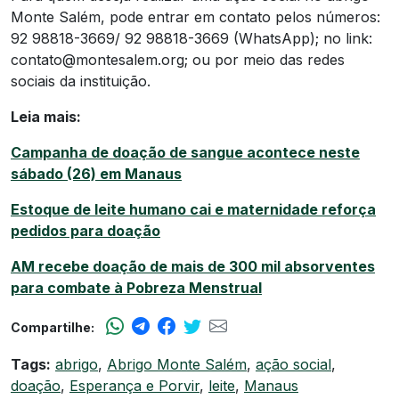
Monte Salém, pode entrar em contato pelos números:
92 98818-3669/ 92 98818-3669 (WhatsApp); no link:
contato@montesalem.org
; ou por meio das redes
sociais da instituição.
Leia mais:
Campanha de doação de sangue acontece neste
sábado (26) em Manaus
Estoque de leite humano cai e maternidade reforça
pedidos para doação
AM recebe doação de mais de 300 mil absorventes
para combate à Pobreza Menstrual
Compartilhe:
Tags:
abrigo
,
Abrigo Monte Salém
,
ação social
,
doação
,
Esperança e Porvir
,
leite
,
Manaus