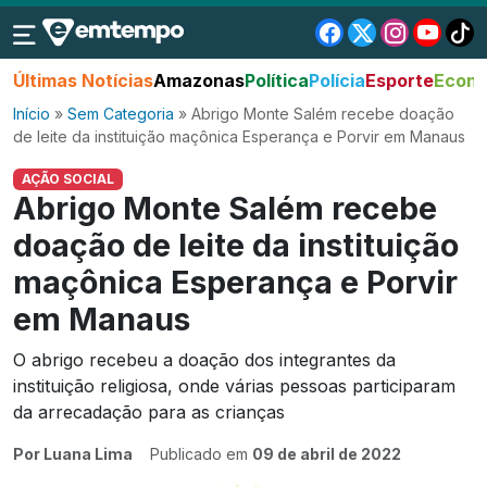
Últimas Notícias
Amazonas
Política
Polícia
Esporte
Econo
Início
»
Sem Categoria
»
Abrigo Monte Salém recebe doação
de leite da instituição maçônica Esperança e Porvir em Manaus
AÇÃO SOCIAL
Abrigo Monte Salém recebe
doação de leite da instituição
maçônica Esperança e Porvir
em Manaus
O abrigo recebeu a doação dos integrantes da
instituição religiosa, onde várias pessoas participaram
da arrecadação para as crianças
Por Luana Lima
Publicado em
09 de abril de 2022