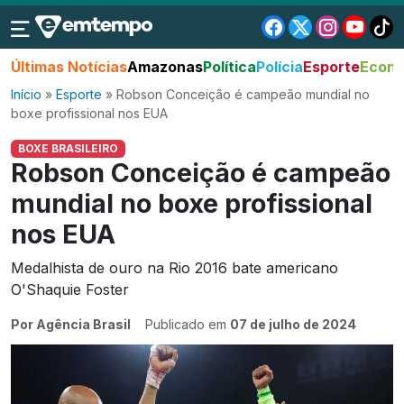
Últimas Notícias
Amazonas
Política
Polícia
Esporte
Econo
Início
»
Esporte
»
Robson Conceição é campeão mundial no
boxe profissional nos EUA
BOXE BRASILEIRO
Robson Conceição é campeão
mundial no boxe profissional
nos EUA
Medalhista de ouro na Rio 2016 bate americano
O'Shaquie Foster
Por Agência Brasil
Publicado em
07 de julho de 2024