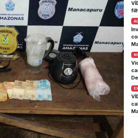
VÍ
fi
A
In
co
Ma
N
Ví
ca
De
E
VÍ
ca
Ma