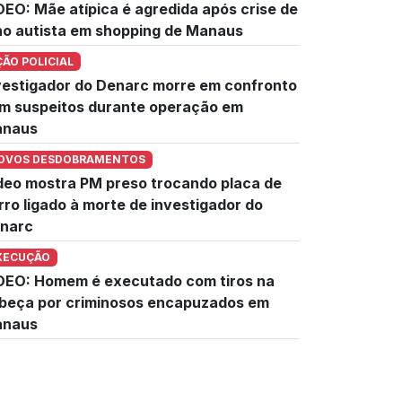
DEO: Mãe atípica é agredida após crise de
lho autista em shopping de Manaus
ÇÃO POLICIAL
vestigador do Denarc morre em confronto
m suspeitos durante operação em
naus
OVOS DESDOBRAMENTOS
deo mostra PM preso trocando placa de
rro ligado à morte de investigador do
narc
XECUÇÃO
DEO: Homem é executado com tiros na
beça por criminosos encapuzados em
naus