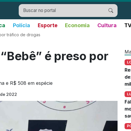
ica
Polícia
Esporte
Economia
Cultura
TV
or tráfico de drogas
Ma
“Bebê” é preso por
L
Re
de
na e R$ 508 em espécie
mi
 de 2022
L
Fá
mo
sa
P