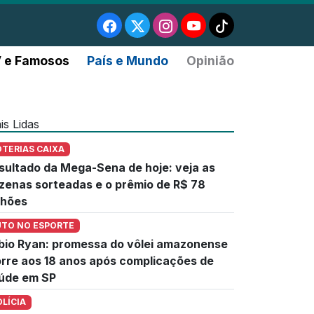
 e Famosos
País e Mundo
Opinião
is Lidas
OTERIAS CAIXA
sultado da Mega-Sena de hoje: veja as
zenas sorteadas e o prêmio de R$ 78
lhões
UTO NO ESPORTE
bio Ryan: promessa do vôlei amazonense
rre aos 18 anos após complicações de
úde em SP
OLÍCIA