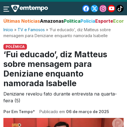
Últimas Notícias
Amazonas
Política
Polícia
Esporte
Econo
Início
»
TV e Famosos
»
‘Fui educado’, diz Matteus sobre
mensagem para Deniziane enquanto namorada Isabelle
POLÊMICA
‘Fui educado’, diz Matteus
sobre mensagem para
Deniziane enquanto
namorada Isabelle
Deniziane revelou fato durante entrevista na quarta-
feira (5)
Por Em Tempo*
Publicado em
06 de março de 2025