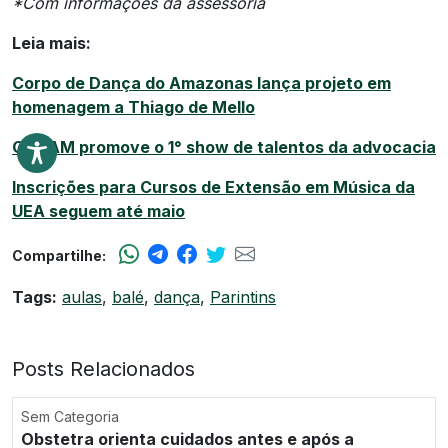
*Com informações da assessoria
Leia mais:
Corpo de Dança do Amazonas lança projeto em
homenagem a Thiago de Mello
CAAAM promove o 1° show de talentos da advocacia
Inscrições para Cursos de Extensão em Música da
UEA seguem até maio
Compartilhe:
Tags:
aulas
,
balé
,
dança
,
Parintins
Posts Relacionados
Sem Categoria
Obstetra orienta cuidados antes e após a