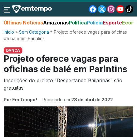
Últimas Notícias
Amazonas
Política
Polícia
Esporte
Econo
Início
»
Sem Categoria
»
Projeto oferece vagas para oficinas
de balé em Parintins
DANÇA
Projeto oferece vagas para
oficinas de balé em Parintins
Inscrições do projeto “Despertando Bailarinas” são
gratuitas
Por Em Tempo*
Publicado em
28 de abril de 2022