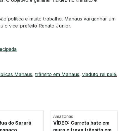
 O objetivo é garantir fluidez no trânsito e
ão política e muito trabalho. Manaus vai ganhar um
 o vice-prefeito Renato Junior.
tecipada
blicas Manaus
,
trânsito em Manaus
,
viaduto rei pelé
,
Amazonas
ua do Sarará
VÍDEO: Carreta bate em
 espaço
muro e trava trânsito em