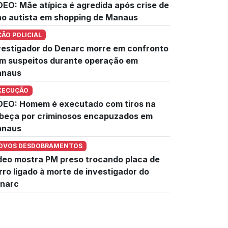
DEO: Mãe atípica é agredida após crise de
lho autista em shopping de Manaus
ÇÃO POLICIAL
vestigador do Denarc morre em confronto
m suspeitos durante operação em
naus
XECUÇÃO
DEO: Homem é executado com tiros na
beça por criminosos encapuzados em
naus
OVOS DESDOBRAMENTOS
deo mostra PM preso trocando placa de
rro ligado à morte de investigador do
narc