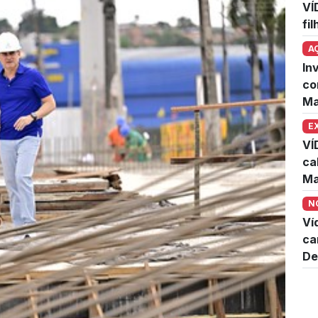
VÍ
fi
A
In
co
Ma
E
VÍ
ca
Ma
N
Ví
ca
De