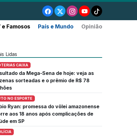
 e Famosos
País e Mundo
Opinião
is Lidas
OTERIAS CAIXA
sultado da Mega-Sena de hoje: veja as
zenas sorteadas e o prêmio de R$ 78
lhões
UTO NO ESPORTE
bio Ryan: promessa do vôlei amazonense
rre aos 18 anos após complicações de
úde em SP
OLÍCIA