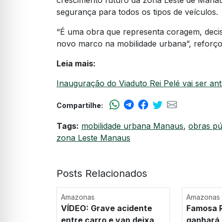
crescimento futuro da zona Leste de Manaus.
segurança para todos os tipos de veículos.
“É uma obra que representa coragem, decis
novo marco na mobilidade urbana”, reforçou
Leia mais:
Inauguração do Viaduto Rei Pelé vai ser an
Compartilhe:
Tags:
mobilidade urbana Manaus
,
obras pú
zona Leste Manaus
Posts Relacionados
Amazonas
Amazonas
VÍDEO: Grave acidente
Famosa R
entre carro e van deixa
ganhará