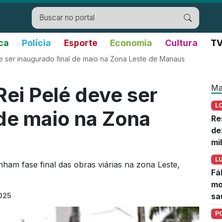
ica
Polícia
Esporte
Economia
Cultura
TV
e ser inaugurado final de maio na Zona Leste de Manaus
Ma
Rei Pelé deve ser
L
 de maio na Zona
Re
de
mi
L
ham fase final das obras viárias na zona Leste,
Fá
mo
2025
sa
P