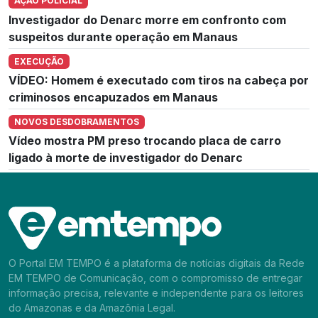
AÇÃO POLICIAL
Investigador do Denarc morre em confronto com
suspeitos durante operação em Manaus
EXECUÇÃO
VÍDEO: Homem é executado com tiros na cabeça por
criminosos encapuzados em Manaus
NOVOS DESDOBRAMENTOS
Vídeo mostra PM preso trocando placa de carro
ligado à morte de investigador do Denarc
O Portal EM TEMPO é a plataforma de notícias digitais da Rede
EM TEMPO de Comunicação, com o compromisso de entregar
informação precisa, relevante e independente para os leitores
do Amazonas e da Amazônia Legal.