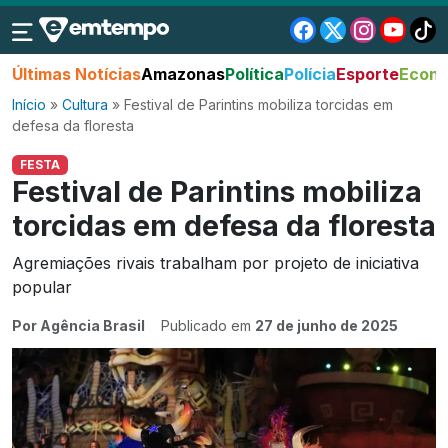
Últimas Notícias
Amazonas
Política
Polícia
Esporte
Econo
Início
»
Cultura
»
Festival de Parintins mobiliza torcidas em
defesa da floresta
FESTA
Festival de Parintins mobiliza
torcidas em defesa da floresta
Agremiações rivais trabalham por projeto de iniciativa
popular
Por Agência Brasil
Publicado em
27 de junho de 2025