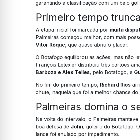
garantindo a classificação com um belo gol.
Primeiro tempo trunc
A etapa inicial foi marcada por
muita dispu
Palmeiras começou melhor, com mais posse
Vitor Roque
, que quase abriu o placar.
O Botafogo equilibrou as ações, mas não le
François Letexier distribuiu três cartões a
Barboza e Alex Telles
, pelo Botafogo, e
G
No fim do primeiro tempo,
Richard Ríos
arr
chute, naquela que foi a melhor chance do V
Palmeiras domina o 
Na volta do intervalo, o Palmeiras manteve
boa defesa de
John
, goleiro do Botafogo. 
lance foi anulado por impedimento.