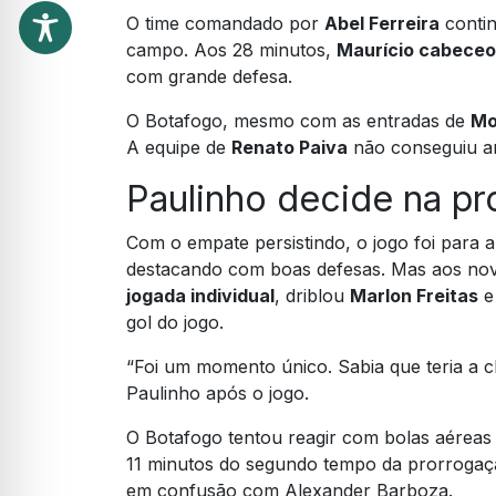
O time comandado por
Abel Ferreira
contin
campo. Aos 28 minutos,
Maurício cabeceo
com grande defesa.
O Botafogo, mesmo com as entradas de
Mo
A equipe de
Renato Paiva
não conseguiu am
Paulinho decide na p
Com o empate persistindo, o jogo foi para 
destacando com boas defesas. Mas aos nov
jogada individual
, driblou
Marlon Freitas
e
gol do jogo.
“Foi um momento único. Sabia que teria a c
Paulinho após o jogo.
O Botafogo tentou reagir com bolas aéreas 
11 minutos do segundo tempo da prorroga
em confusão com Alexander Barboza.