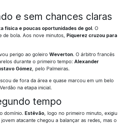
ado e sem chances claras
ta física e poucas oportunidades de gol
. O
 de bola. Aos nove minutos,
Piquerez cruzou para
vou perigo ao goleiro
Weverton
. O árbitro francês
marelos durante o primeiro tempo:
Alexander
ustavo Gómez
, pelo Palmeiras.
iscou de fora da área e quase marcou em um belo
erdão na etapa inicial.
segundo tempo
 o domínio.
Estêvão
, logo no primeiro minuto, exigiu
O jovem atacante chegou a balançar as redes, mas o