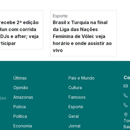
Esporte
ecebe 2ª edição
Brasil x Turquia na final
Run com corrida
da Liga das Nações
DJs e after; veja
Feminina de Vôlei: veja
ticipar
horário e onde assistir ao
vivo
Co
Últimas
País e Mundo
Opinião
Cultura
Amazonas
Famosos
tais
Polícia
Esporte
Política
Geral
Tor
Economia
Jornal
Bai