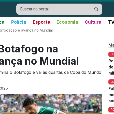
ica
Polícia
Esporte
Economia
Cultura
TV
orrogação e avança no Mundial
Ma
Botafogo na
L
ança no Mundial
Re
de
mina o Botafogo e vai às quartas da Copa do Mundo
mi
L
 2025
Fá
mo
sa
P