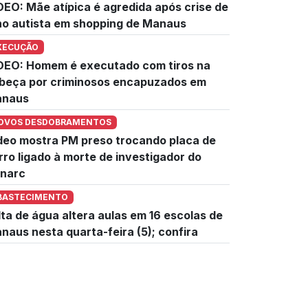
DEO: Mãe atípica é agredida após crise de
lho autista em shopping de Manaus
XECUÇÃO
DEO: Homem é executado com tiros na
beça por criminosos encapuzados em
naus
OVOS DESDOBRAMENTOS
deo mostra PM preso trocando placa de
rro ligado à morte de investigador do
narc
BASTECIMENTO
lta de água altera aulas em 16 escolas de
naus nesta quarta-feira (5); confira