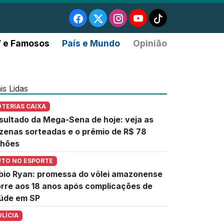
 e Famosos
País e Mundo
Opinião
is Lidas
OTERIAS CAIXA
sultado da Mega-Sena de hoje: veja as
zenas sorteadas e o prêmio de R$ 78
lhões
UTO NO ESPORTE
bio Ryan: promessa do vôlei amazonense
rre aos 18 anos após complicações de
úde em SP
OLÍCIA