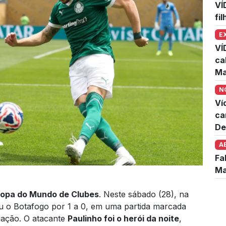
VÍ
fi
E
VÍ
ca
Ma
N
Ví
ca
De
A
Fa
Ma
 Copa do Mundo de Clubes
. Neste sábado (28), na
ou o Botafogo por 1 a 0, em uma partida marcada
ogação. O atacante
Paulinho foi o herói da noite
,