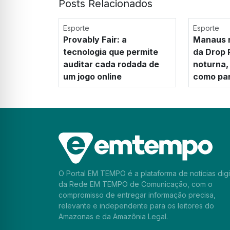
Posts Relacionados
Esporte
Esporte
Provably Fair: a
Manaus r
tecnologia que permite
da Drop 
auditar cada rodada de
noturna, 
um jogo online
como par
O Portal EM TEMPO é a plataforma de notícias digi
da Rede EM TEMPO de Comunicação, com o
compromisso de entregar informação precisa,
relevante e independente para os leitores do
Amazonas e da Amazônia Legal.