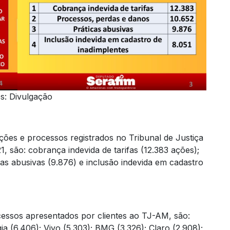
s: Divulgação
ções e processos registrados no Tribunal de Justiça
 são: cobrança indevida de tarifas (12.383 ações);
as abusivas (9.876) e inclusão indevida em cadastro
ssos apresentados por clientes ao TJ-AM, são:
(6.406); Vivo (5.303); BMG (3.326); Claro (2.908);