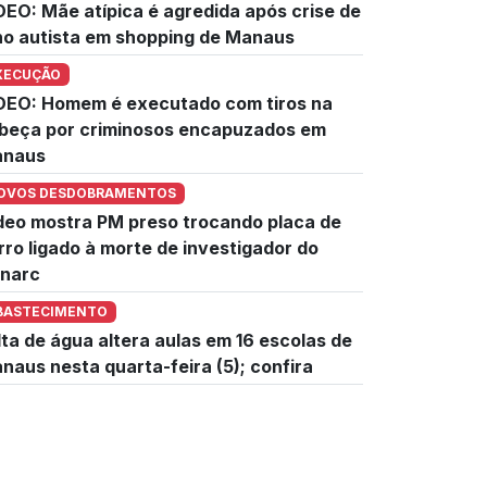
DEO: Mãe atípica é agredida após crise de
lho autista em shopping de Manaus
XECUÇÃO
DEO: Homem é executado com tiros na
beça por criminosos encapuzados em
naus
OVOS DESDOBRAMENTOS
deo mostra PM preso trocando placa de
rro ligado à morte de investigador do
narc
BASTECIMENTO
lta de água altera aulas em 16 escolas de
naus nesta quarta-feira (5); confira