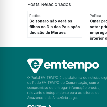
Posts Relacionados
Política
Política
Bolsonaro não verá os
Omar pro
filhos no Dia dos Pais após
setor pr
decisão de Moraes
emprego 
interior
O Portal EM TEMPO é a plataforma de notícias digi
da Rede EM TEMPO de Comunicação, com o
compromisso de entregar informação precisa,
relevante e independente para os leitores do
Amazonas e da Amazônia Legal.