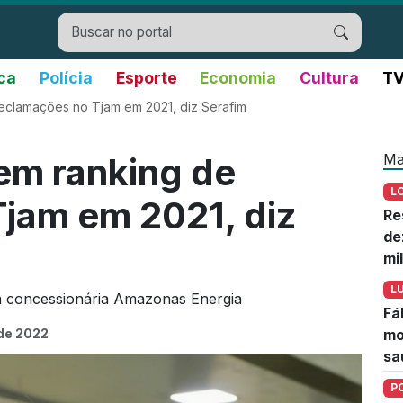
ica
Polícia
Esporte
Economia
Cultura
TV
reclamações no Tjam em 2021, diz Serafim
Ma
 em ranking de
L
jam em 2021, diz
Re
de
mi
L
a concessionária Amazonas Energia
Fá
 de 2022
mo
sa
P