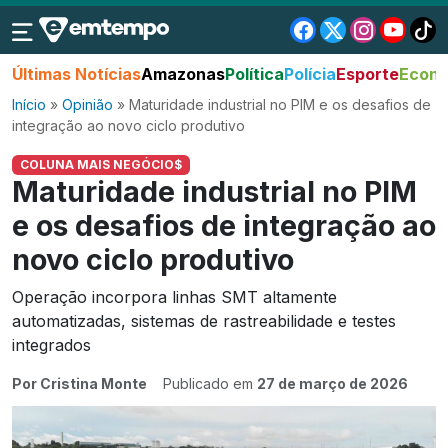
Últimas Notícias
Amazonas
Política
Polícia
Esporte
Econo
Início
»
Opinião
»
Maturidade industrial no PIM e os desafios de
integração ao novo ciclo produtivo
COLUNA MAIS NEGÓCIO$
Maturidade industrial no PIM
e os desafios de integração ao
novo ciclo produtivo
Operação incorpora linhas SMT altamente
automatizadas, sistemas de rastreabilidade e testes
integrados
Por Cristina Monte
Publicado em
27 de março de 2026