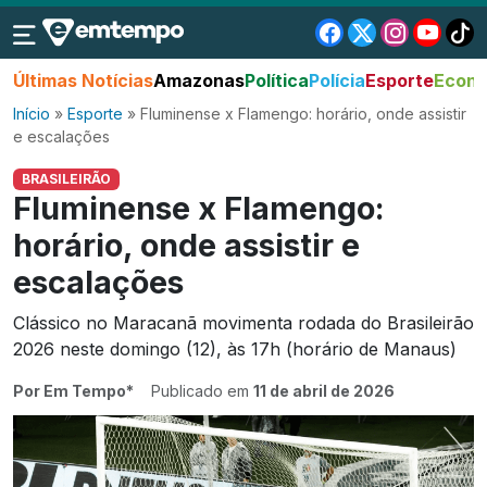
Últimas Notícias
Amazonas
Política
Polícia
Esporte
Econo
Início
»
Esporte
»
Fluminense x Flamengo: horário, onde assistir
e escalações
BRASILEIRÃO
Fluminense x Flamengo:
horário, onde assistir e
escalações
Clássico no Maracanã movimenta rodada do Brasileirão
2026 neste domingo (12), às 17h (horário de Manaus)
Por Em Tempo*
Publicado em
11 de abril de 2026