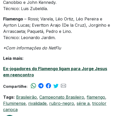
Canobbio e John Kennedy.
Técnico: Luis Zubeldía.
Flamengo
– Rossi; Varela, Léo Ortiz, Léo Pereira e
Ayrton Lucas; Evertton Arajo (De la Cruz), Jorginho e
Arrascaeta; Paquetá, Pedro e Lino.
Técnico: Leonardo Jardim.
*Com informações do NetFlu
Leia mais:
Ex-jogadores do Flamengo ligam para Jorge Jesus
em reencontro
Compartilhe:
Tags:
Brasileirão
,
Campeonato Brasileiro
,
flamengo
,
Fluminense
,
rivalidade
,
rubro-negro
,
série a
,
tricolor
carioca