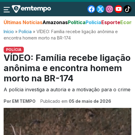
Últimas Notícias
Amazonas
Política
Polícia
Esporte
Econo
Início
»
Polícia
»
VÍDEO: Família recebe ligação anônima e
encontra homem morto na BR-174
POLÍCIA
VÍDEO: Família recebe ligação
anônima e encontra homem
morto na BR-174
A polícia investiga a autoria e a motivação para o crime
Por EM TEMPO
Publicado em
05 de maio de 2026