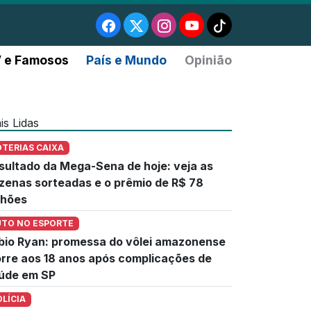
 e Famosos
País e Mundo
Opinião
is Lidas
OTERIAS CAIXA
sultado da Mega-Sena de hoje: veja as
zenas sorteadas e o prêmio de R$ 78
lhões
UTO NO ESPORTE
bio Ryan: promessa do vôlei amazonense
rre aos 18 anos após complicações de
úde em SP
OLÍCIA