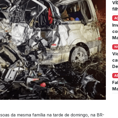
VÍ
fi
A
In
co
Ma
N
Ví
ca
De
A
Fa
Ma
ssoas da mesma família na tarde de domingo, na BR-