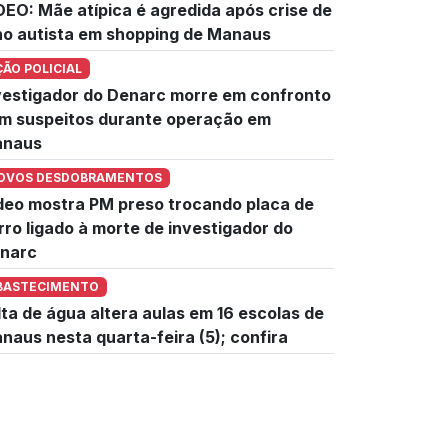
DEO: Mãe atípica é agredida após crise de
lho autista em shopping de Manaus
ÇÃO POLICIAL
vestigador do Denarc morre em confronto
m suspeitos durante operação em
naus
OVOS DESDOBRAMENTOS
deo mostra PM preso trocando placa de
rro ligado à morte de investigador do
narc
BASTECIMENTO
lta de água altera aulas em 16 escolas de
naus nesta quarta-feira (5); confira