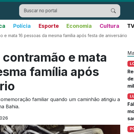
ica
Polícia
Esporte
Economia
Cultura
TV
 e mata 16 pessoas da mesma família após festa de aniversário
Ma
 contramão e mata
L
sma família após
Re
de
rio
mi
L
comemoração familiar quando um caminhão atingiu a
Fá
na Bahia.
mo
2026
sa
P