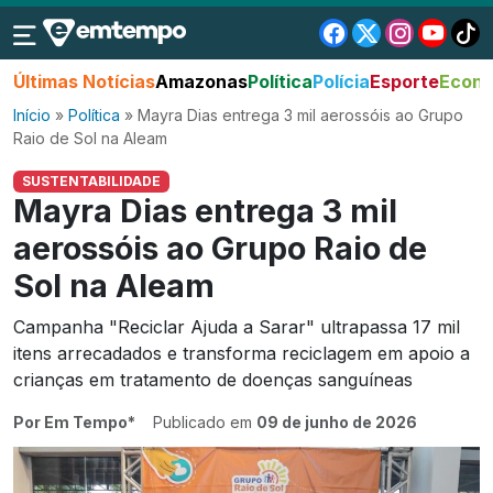
Últimas Notícias
Amazonas
Política
Polícia
Esporte
Econo
Início
»
Política
»
Mayra Dias entrega 3 mil aerossóis ao Grupo
Raio de Sol na Aleam
SUSTENTABILIDADE
Mayra Dias entrega 3 mil
aerossóis ao Grupo Raio de
Sol na Aleam
Campanha "Reciclar Ajuda a Sarar" ultrapassa 17 mil
itens arrecadados e transforma reciclagem em apoio a
crianças em tratamento de doenças sanguíneas
Por Em Tempo*
Publicado em
09 de junho de 2026