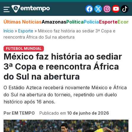
Últimas Notícias
Amazonas
Política
Polícia
Esporte
Econo
Início
»
Esporte
»
México faz história ao sediar 3ª Copa e
reencontra África do Sul na abertura
FUTEBOL MUNDIAL
México faz história ao sediar
3ª Copa e reencontra África
do Sul na abertura
O Estádio Azteca receberá novamente México e África
do Sul na abertura do torneio, repetindo um duelo
histórico após 16 anos.
Por EM TEMPO
Publicado em
10 de junho de 2026