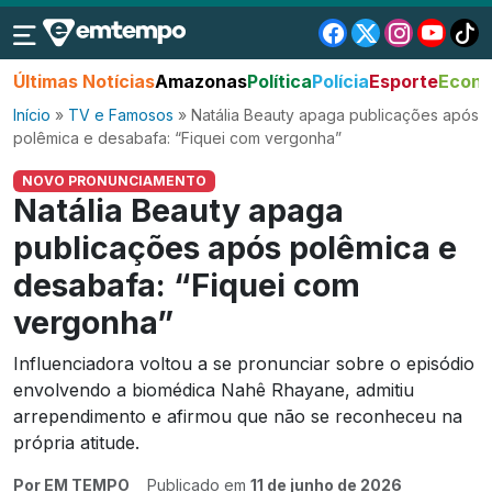
Últimas Notícias
Amazonas
Política
Polícia
Esporte
Econo
Início
»
TV e Famosos
»
Natália Beauty apaga publicações após
polêmica e desabafa: “Fiquei com vergonha”
NOVO PRONUNCIAMENTO
Natália Beauty apaga
publicações após polêmica e
desabafa: “Fiquei com
vergonha”
Influenciadora voltou a se pronunciar sobre o episódio
envolvendo a biomédica Nahê Rhayane, admitiu
arrependimento e afirmou que não se reconheceu na
própria atitude.
Por EM TEMPO
Publicado em
11 de junho de 2026