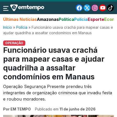
Últimas Notícias
Amazonas
Política
Polícia
Esporte
Econo
Início
»
Polícia
»
Funcionário usava crachá para mapear casas e
ajudar quadrilha a assaltar condomínios em Manaus
OPERAÇÃO
Funcionário usava crachá
para mapear casas e ajudar
quadrilha a assaltar
condomínios em Manaus
Operação Segurança Presente prendeu três
integrantes de organização criminosa que invadiu festa
e roubou moradores.
Por EM TEMPO
Publicado em
11 de junho de 2026