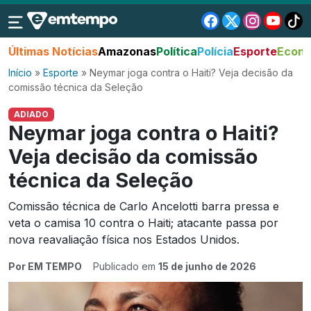
Últimas Notícias
Amazonas
Política
Polícia
Esporte
Econo
Início
»
Esporte
»
Neymar joga contra o Haiti? Veja decisão da
comissão técnica da Seleção
ADIADO
Neymar joga contra o Haiti?
Veja decisão da comissão
técnica da Seleção
Comissão técnica de Carlo Ancelotti barra pressa e
veta o camisa 10 contra o Haiti; atacante passa por
nova reavaliação física nos Estados Unidos.
Por EM TEMPO
Publicado em
15 de junho de 2026