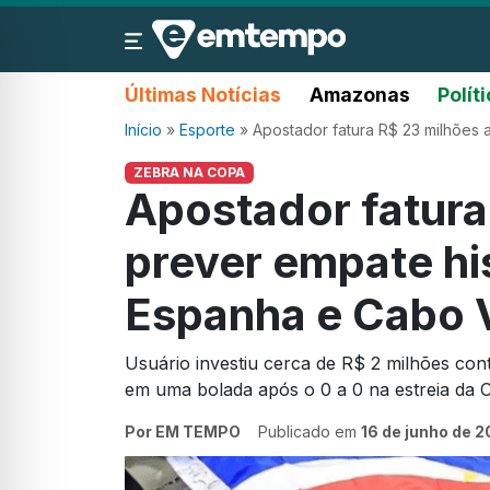
Últimas Notícias
Amazonas
Polít
Início
»
Esporte
»
Apostador fatura R$ 23 milhões 
ZEBRA NA COPA
Apostador fatura
prever empate hi
Espanha e Cabo 
Usuário investiu cerca de R$ 2 milhões con
em uma bolada após o 0 a 0 na estreia da
Por EM TEMPO
Publicado em
16 de junho de 