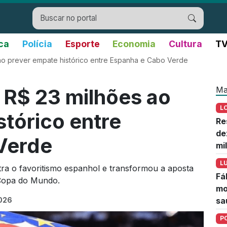
ica
Polícia
Esporte
Economia
Cultura
TV
ao prever empate histórico entre Espanha e Cabo Verde
Ma
 R$ 23 milhões ao
L
stórico entre
Re
de
Verde
mi
L
tra o favoritismo espanhol e transformou a aposta
Fá
 Copa do Mundo.
mo
2026
sa
P