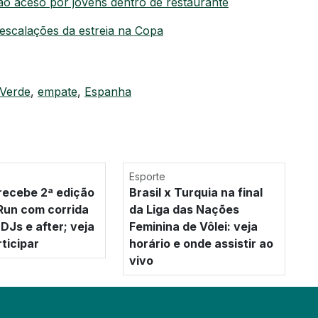
jão aceso por jovens dentro de restaurante
e escalações da estreia na Copa
Verde
,
empate
,
Espanha
Esporte
ecebe 2ª edição
Brasil x Turquia na final
Run com corrida
da Liga das Nações
DJs e after; veja
Feminina de Vôlei: veja
ticipar
horário e onde assistir ao
vivo