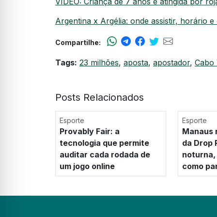
VÍDEO: Criança de 7 anos é atingida por ro
Argentina x Argélia: onde assistir, horário 
Compartilhe:
Tags:
23 milhões
,
aposta
,
apostador
,
Cabo 
Posts Relacionados
Esporte
Esporte
Provably Fair: a
Manaus r
tecnologia que permite
da Drop 
auditar cada rodada de
noturna, 
um jogo online
como par