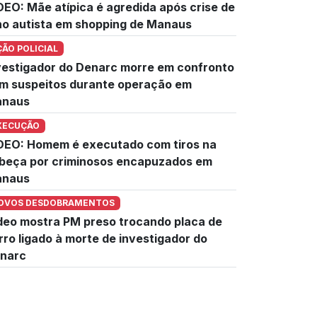
DEO: Mãe atípica é agredida após crise de
lho autista em shopping de Manaus
ÇÃO POLICIAL
vestigador do Denarc morre em confronto
m suspeitos durante operação em
naus
XECUÇÃO
DEO: Homem é executado com tiros na
beça por criminosos encapuzados em
naus
OVOS DESDOBRAMENTOS
deo mostra PM preso trocando placa de
rro ligado à morte de investigador do
narc