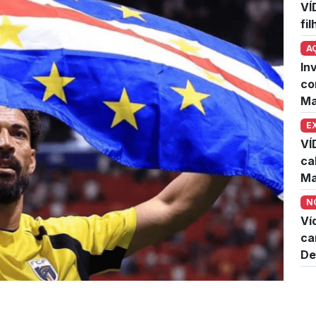
VÍ
fi
A
In
co
Ma
E
VÍ
ca
Ma
N
Ví
ca
De