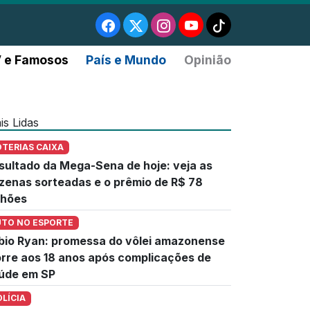
 e Famosos
País e Mundo
Opinião
is Lidas
OTERIAS CAIXA
sultado da Mega-Sena de hoje: veja as
zenas sorteadas e o prêmio de R$ 78
lhões
UTO NO ESPORTE
bio Ryan: promessa do vôlei amazonense
rre aos 18 anos após complicações de
úde em SP
OLÍCIA