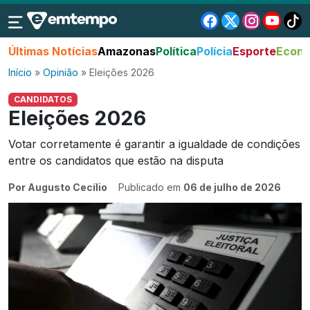
Últimas Notícias
Amazonas
Política
Polícia
Esporte
Econo
Início
»
Opinião
»
Eleições 2026
CANDIDATOS
Eleições 2026
Votar corretamente é garantir a igualdade de condições
entre os candidatos que estão na disputa
Por Augusto Cecílio
Publicado em
06 de julho de 2026