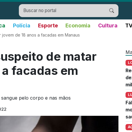
ica
Polícia
Esporte
Economia
Cultura
TV
r jovem de 18 anos a facadas em Manaus
Ma
uspeito de matar
L
 a facadas em
Re
de
mi
L
e sangue pelo corpo e nas mãos
Fá
022
mo
sa
A