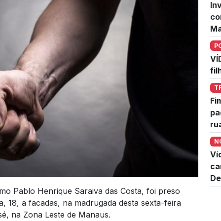
In
co
Ma
P
VÍ
fi
T
Fi
pa
ru
N
Ví
ca
De
o Pablo Henrique Saraiva das Costa, foi preso
a, 18, a facadas, na madrugada desta sexta-feira
osé, na Zona Leste de Manaus.