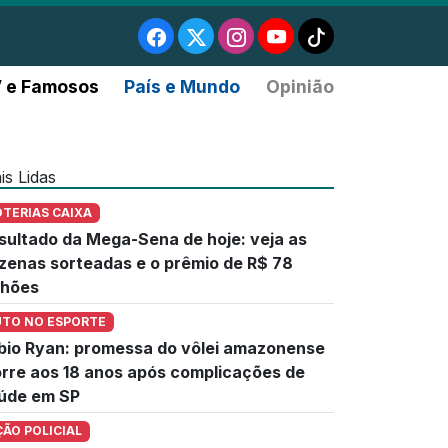
 e Famosos
País e Mundo
Opinião
is Lidas
OTERIAS CAIXA
sultado da Mega-Sena de hoje: veja as
zenas sorteadas e o prêmio de R$ 78
lhões
UTO NO ESPORTE
bio Ryan: promessa do vôlei amazonense
rre aos 18 anos após complicações de
úde em SP
ÇÃO POLICIAL