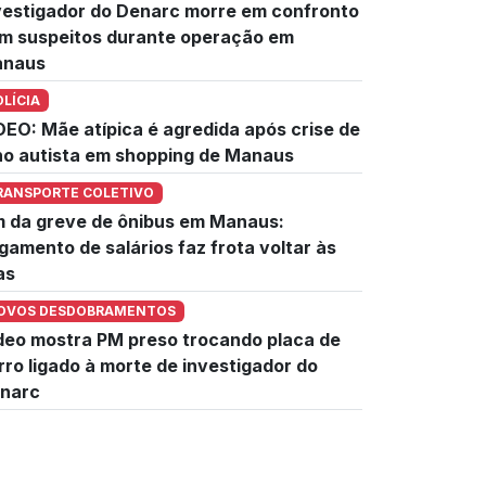
vestigador do Denarc morre em confronto
m suspeitos durante operação em
naus
OLÍCIA
DEO: Mãe atípica é agredida após crise de
lho autista em shopping de Manaus
RANSPORTE COLETIVO
m da greve de ônibus em Manaus:
gamento de salários faz frota voltar às
as
OVOS DESDOBRAMENTOS
deo mostra PM preso trocando placa de
rro ligado à morte de investigador do
narc