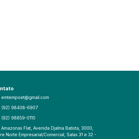
ntato
emtempoet@gmail.com
(92) 98408-6907
(92) 98859-0110
Amazonas Flat, Avenida Djalma Batista, 3000,
re Norte Empresarial/Comercial, Salas 31 e 32 -