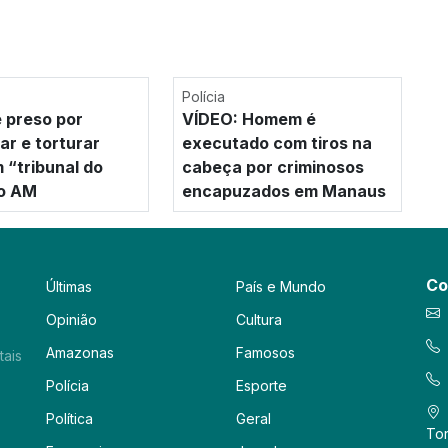
Polícia
 preso por
VÍDEO: Homem é
ar e torturar
executado com tiros na
 “tribunal do
cabeça por criminosos
no AM
encapuzados em Manaus
Co
Últimas
País e Mundo
Opinião
Cultura
Amazonas
Famosos
tais
Polícia
Esporte
Política
Geral
Tor