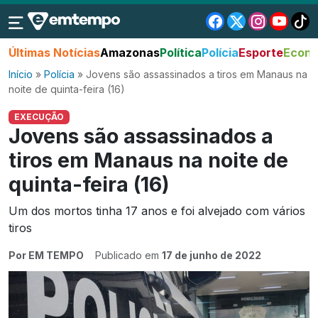
Últimas Notícias
Amazonas
Política
Polícia
Esporte
Econo
Início
»
Polícia
»
Jovens são assassinados a tiros em Manaus na
noite de quinta-feira (16)
EXECUÇÃO
Jovens são assassinados a
tiros em Manaus na noite de
quinta-feira (16)
Um dos mortos tinha 17 anos e foi alvejado com vários
tiros
Por EM TEMPO
Publicado em
17 de junho de 2022