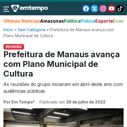
Últimas Notícias
Amazonas
Política
Polícia
Esporte
Econo
Início
»
Sem Categoria
»
Prefeitura de Manaus avança com
Plano Municipal de Cultura
REUNIÃO
Prefeitura de Manaus avança
com Plano Municipal de
Cultura
As reuniões do grupo iniciaram em abril deste ano com
audiências públicas
Por Em Tempo*
Publicado em
26 de julho de 2022