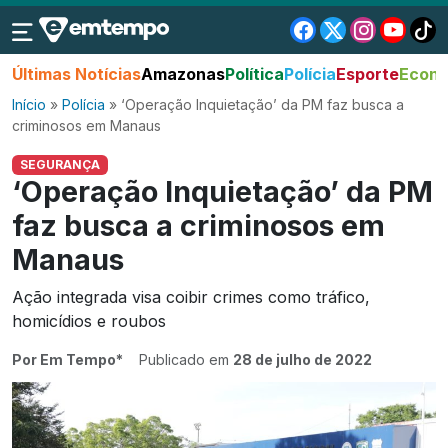
Últimas Notícias
Amazonas
Política
Polícia
Esporte
Econo
Início
»
Polícia
»
‘Operação Inquietação’ da PM faz busca a
criminosos em Manaus
SEGURANÇA
‘Operação Inquietação’ da PM
faz busca a criminosos em
Manaus
Ação integrada visa coibir crimes como tráfico,
homicídios e roubos
Por Em Tempo*
Publicado em
28 de julho de 2022