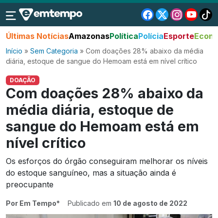
Últimas Notícias
Amazonas
Política
Polícia
Esporte
Econo
Início
»
Sem Categoria
»
Com doações 28% abaixo da média
diária, estoque de sangue do Hemoam está em nível crítico
DOAÇÃO
Com doações 28% abaixo da
média diária, estoque de
sangue do Hemoam está em
nível crítico
Os esforços do órgão conseguiram melhorar os níveis
do estoque sanguíneo, mas a situação ainda é
preocupante
Por Em Tempo*
Publicado em
10 de agosto de 2022