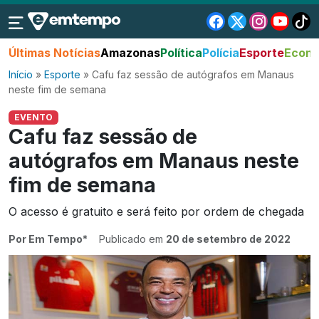
Últimas Notícias
Amazonas
Política
Polícia
Esporte
Econo
Início
»
Esporte
»
Cafu faz sessão de autógrafos em Manaus
neste fim de semana
EVENTO
Cafu faz sessão de
autógrafos em Manaus neste
fim de semana
O acesso é gratuito e será feito por ordem de chegada
Por Em Tempo*
Publicado em
20 de setembro de 2022