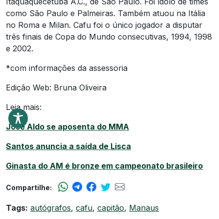
Itaquaquecetuba A.C., de São Paulo. Foi ídolo de times
como São Paulo e Palmeiras. Também atuou na Itália
no Roma e Milan. Cafu foi o único jogador a disputar
três finais de Copa do Mundo consecutivas, 1994, 1998
e 2002.
*com informações da assessoria
Edição Web: Bruna Oliveira
Leia mais:
José Aldo se aposenta do MMA
Santos anuncia a saída de Lisca
Ginasta do AM é bronze em campeonato brasileiro
Compartilhe:
Tags:
autógrafos
,
cafu
,
capitão
,
Manaus