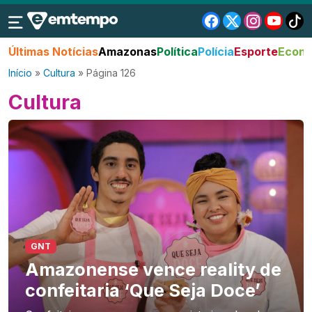
Últimas Notícias
Amazonas
Política
Polícia
Esporte
Econo
Início
»
Cultura
»
Página 126
Cultura
GNT
Amazonense vence reality de
confeitaria ‘Que Seja Doce’