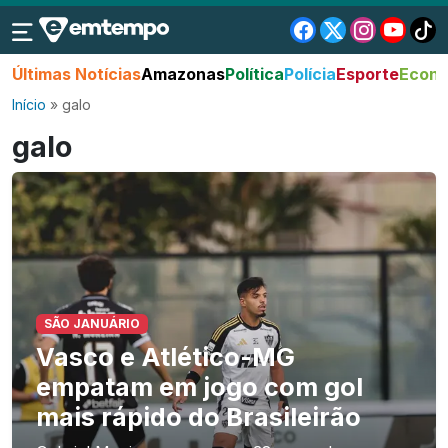
Últimas Notícias
Amazonas
Política
Polícia
Esporte
Econo
Início
»
galo
galo
SÃO JANUÁRIO
Vasco e Atlético-MG
empatam em jogo com gol
mais rápido do Brasileirão