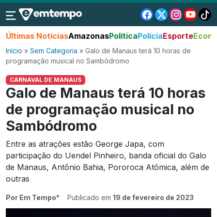
Últimas Notícias
Amazonas
Política
Polícia
Esporte
Econo
Início
»
Sem Categoria
»
Galo de Manaus terá 10 horas de
programação musical no Sambódromo
CARNAVAL DE MANAUS
Galo de Manaus terá 10 horas
de programação musical no
Sambódromo
Entre as atrações estão George Japa, com
participação do Uendel Pinheiro, banda oficial do Galo
de Manaus, Antônio Bahia, Pororoca Atômica, além de
outras
Por Em Tempo*
Publicado em
19 de fevereiro de 2023