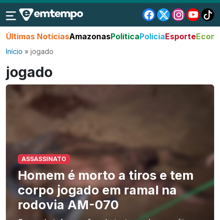
Últimas Notícias
Amazonas
Política
Polícia
Esporte
Econo
Início
»
jogado
jogado
ASSASSINATO
Homem é morto a tiros e tem
corpo jogado em ramal na
rodovia AM-070