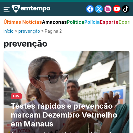
Últimas Notícias
Amazonas
Política
Polícia
Esporte
Econo
Início
»
prevenção
»
Página 2
prevenção
HIV
Testes rápidos e prevenção
marcam Dezembro Vermelho
em Manaus