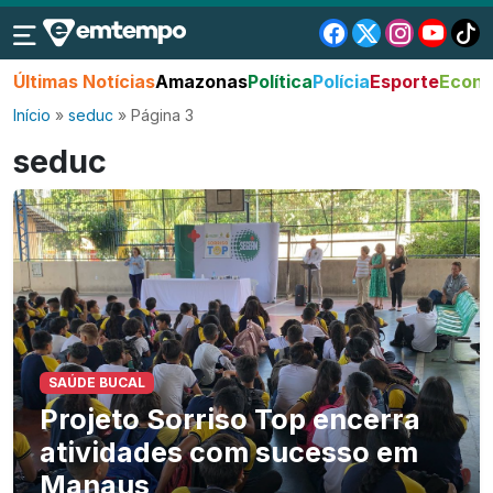
Últimas Notícias
Amazonas
Política
Polícia
Esporte
Econo
Início
»
seduc
»
Página 3
seduc
SAÚDE BUCAL
Projeto Sorriso Top encerra
atividades com sucesso em
Manaus